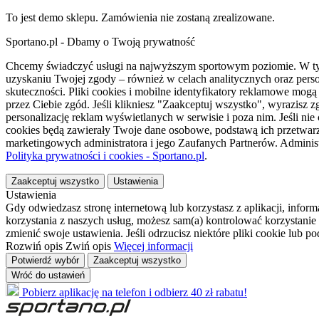
To jest demo sklepu. Zamówienia nie zostaną zrealizowane.
Sportano.pl - Dbamy o Twoją prywatność
Chcemy świadczyć usługi na najwyższym sportowym poziomie. W tym 
uzyskaniu Twojej zgody – również w celach analitycznych oraz perso
skuteczności. Pliki cookies i mobilne identyfikatory reklamowe mo
przez Ciebie zgód. Jeśli klikniesz "Zaakceptuj wszystko", wyrazi
personalizację reklam wyświetlanych w serwisie i poza nim. Jeśli nie
cookies będą zawierały Twoje dane osobowe, podstawą ich przetwarz
marketingowych administratora i jego Zaufanych Partnerów. Admini
Polityka prywatności i cookies - Sportano.pl
.
Zaakceptuj wszystko
Ustawienia
Ustawienia
Gdy odwiedzasz stronę internetową lub korzystasz z aplikacji, info
korzystania z naszych usług, możesz sam(a) kontrolować korzystanie 
zmienić swoje ustawienia. Jeśli odrzucisz niektóre pliki cookie lub 
Rozwiń opis
Zwiń opis
Więcej informacji
Potwierdź wybór
Zaakceptuj wszystko
Wróć do ustawień
Pobierz aplikację na telefon i odbierz 40 zł rabatu!