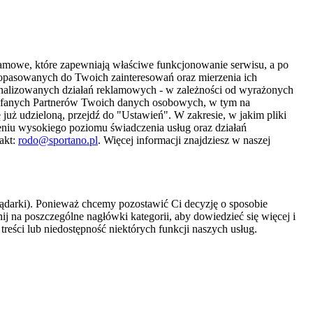
amowe, które zapewniają właściwe funkcjonowanie serwisu, a po
 dopasowanych do Twoich zainteresowań oraz mierzenia ich
sonalizowanych działań reklamowych - w zależności od wyrażonych
Zaufanych Partnerów Twoich danych osobowych, w tym na
 już udzieloną, przejdź do "Ustawień". W zakresie, w jakim pliki
eniu wysokiego poziomu świadczenia usług oraz działań
akt:
rodo@sportano.pl
. Więcej informacji znajdziesz w naszej
lądarki). Ponieważ chcemy pozostawić Ci decyzję o sposobie
j na poszczególne nagłówki kategorii, aby dowiedzieć się więcej i
treści lub niedostępność niektórych funkcji naszych usług.