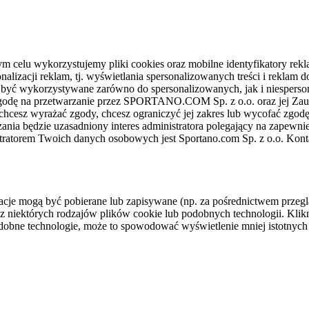
celu wykorzystujemy pliki cookies oraz mobilne identyfikatory rekl
nalizacji reklam, tj. wyświetlania spersonalizowanych treści i reklam
gą być wykorzystywane zarówno do spersonalizowanych, jak i niesper
sz zgodę na przetwarzanie przez SPORTANO.COM Sp. z o.o. oraz jej 
 chcesz wyrażać zgody, chcesz ograniczyć jej zakres lub wycofać zgodę
ania będzie uzasadniony interes administratora polegający na zapewni
stratorem Twoich danych osobowych jest Sportano.com Sp. z o.o. Kont
rmacje mogą być pobierane lub zapisywane (np. za pośrednictwem przeg
z niektórych rodzajów plików cookie lub podobnych technologii. Klikni
podobne technologie, może to spowodować wyświetlenie mniej istotnych 