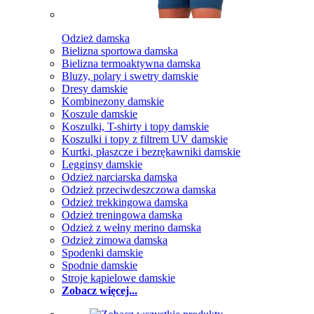
Odzież damska
Bielizna sportowa damska
Bielizna termoaktywna damska
Bluzy, polary i swetry damskie
Dresy damskie
Kombinezony damskie
Koszule damskie
Koszulki, T-shirty i topy damskie
Koszulki i topy z filtrem UV damskie
Kurtki, płaszcze i bezrękawniki damskie
Legginsy damskie
Odzież narciarska damska
Odzież przeciwdeszczowa damska
Odzież trekkingowa damska
Odzież treningowa damska
Odzież z wełny merino damska
Odzież zimowa damska
Spodenki damskie
Spodnie damskie
Stroje kąpielowe damskie
Zobacz więcej...