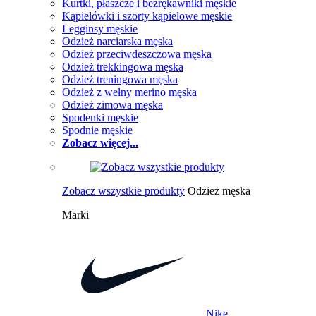
Kurtki, płaszcze i bezrękawniki męskie
Kąpielówki i szorty kąpielowe męskie
Legginsy męskie
Odzież narciarska męska
Odzież przeciwdeszczowa męska
Odzież trekkingowa męska
Odzież treningowa męska
Odzież z wełny merino męska
Odzież zimowa męska
Spodenki męskie
Spodnie męskie
Zobacz więcej...
Zobacz wszystkie produkty
Odzież męska
Marki
Nike