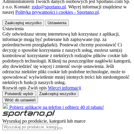
Administratorem Twoich danych osobowych jest Sportano.com Sp.
z o.o. Kontakt:
rodo@sportano.pl
. Więcej informacji znajdziesz w
naszej
Polityka prywatności i cookies - Sportano.pl
.
Zaakceptuj wszystko
Ustawienia
Ustawienia
Gdy odwiedzasz stronę internetową lub korzystasz z aplikacji,
informacje mogą być pobierane lub zapisywane (np. za
pośrednictwem przeglądarki). Ponieważ chcemy pozostawić Ci
decyzję o sposobie korzystania z naszych usług, możesz sam(a)
kontrolować korzystanie z niektórych rodzajów plików cookie lub
podobnych technologii. Kliknij na poszczególne nagłówki kategorii,
aby dowiedzieć się więcej i zmienić swoje ustawienia. Jeśli
odrzucisz niektóre pliki cookie lub podobne technologie, może to
spowodować wyświetlenie mniej istotnych treści lub niedostępność
niektórych funkcji naszych usług.
Rozwiń opis
Zwiń opis
Więcej informacji
Potwierdź wybór
Zaakceptuj wszystko
Wróć do ustawień
Pobierz aplikację na telefon i odbierz 40 zł rabatu!
Wyszukaj po produkcie, kategorii lub marce