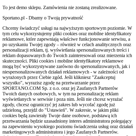
To jest demo sklepu. Zamówienia nie zostaną zrealizowane.
Sportano.pl - Dbamy o Twoją prywatność
Chcemy świadczyć usługi na najwyższym sportowym poziomie. W
tym celu wykorzystujemy pliki cookies oraz mobilne identyfikatory
reklamowe, które zapewniają właściwe funkcjonowanie serwisu, a
po uzyskaniu Twojej zgody – również w celach analitycznych oraz
personalizacji reklam, tj. wyświetlania spersonalizowanych treści i
reklam dopasowanych do Twoich zainteresowań oraz mierzenia ich
skuteczności. Pliki cookies i mobilne identyfikatory reklamowe
mogą być wykorzystywane zarówno do spersonalizowanych, jak i
niespersonalizowanych działań reklamowych - w zależności od
wyrażonych przez Ciebie zgód. Jeśli klikniesz "Zaakceptuj
wszystko", wyrazisz zgodę na przetwarzanie przez
SPORTANO.COM Sp. z o.o. oraz jej Zaufanych Partnerów
Twoich danych osobowych, w tym na personalizację reklam
wyświetlanych w serwisie i poza nim. Jeśli nie chcesz wyrażać
zgody, chcesz ograniczyć jej zakres lub wycofać zgodę już
udzieloną, przejdź do "Ustawień". W zakresie, w jakim pliki
cookies będą zawierały Twoje dane osobowe, podstawą ich
przetwarzania będzie uzasadniony interes administratora polegający
na zapewnieniu wysokiego poziomu świadczenia usług oraz działań
marketingowych administratora i jego Zaufanych Partnerów.