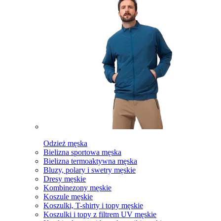
Odzież męska
Bielizna sportowa męska
Bielizna termoaktywna męska
Bluzy, polary i swetry męskie
Dresy męskie
Kombinezony męskie
Koszule męskie
Koszulki, T-shirty i topy męskie
Koszulki i topy z filtrem UV męskie