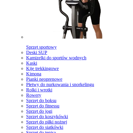
Sprzęt sportowy
Deski SUP
Kamizelki do sportów wodnych
Kaski
Kije trekkingowe
Kimona
Pianki neoprenowe
Płetwy do nurkowania i snorkelingu
Rolki i wrotki
Rowery
Sprzęt do boksu
Sprzęt do fitnessu
Sprzęt do jogi
Sprzęt do koszykówki
Sprzęt do piłki nożnej
Sprzęt do siatkówki
Sprzęt do tenisa