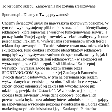
To jest demo sklepu. Zamówienia nie zostaną zrealizowane.
Sportano.pl - Dbamy o Twoją prywatność
Chcemy świadczyć usługi na najwyższym sportowym poziomie. W
tym celu wykorzystujemy pliki cookies oraz mobilne identyfikatory
reklamowe, które zapewniają właściwe funkcjonowanie serwisu, a
po uzyskaniu Twojej zgody – również w celach analitycznych oraz
personalizacji reklam, tj. wyświetlania spersonalizowanych treści i
reklam dopasowanych do Twoich zainteresowań oraz mierzenia ich
skuteczności. Pliki cookies i mobilne identyfikatory reklamowe
mogą być wykorzystywane zarówno do spersonalizowanych, jak i
niespersonalizowanych działań reklamowych - w zależności od
wyrażonych przez Ciebie zgód. Jeśli klikniesz "Zaakceptuj
wszystko", wyrazisz zgodę na przetwarzanie przez
SPORTANO.COM Sp. z o.o. oraz jej Zaufanych Partnerów
Twoich danych osobowych, w tym na personalizację reklam
wyświetlanych w serwisie i poza nim. Jeśli nie chcesz wyrażać
zgody, chcesz ograniczyć jej zakres lub wycofać zgodę już
udzieloną, przejdź do "Ustawień". W zakresie, w jakim pliki
cookies będą zawierały Twoje dane osobowe, podstawą ich
przetwarzania będzie uzasadniony interes administratora polegający
na zapewnieniu wysokiego poziomu świadczenia usług oraz działań
marketingowych administratora i jego Zaufanych Partnerów.