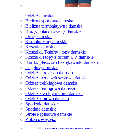
Odzież damska
Bielizna sportowa damska
Bielizna termoaktywna damska
Bluzy, polary i swetry damskie
Dresy damskie
Kombinezony damskie
Koszule damskie
Koszulki, T-shirty i topy damskie
Koszulki i topy z filtrem UV damskie
Kurtki, płaszcze i bezrękawniki damskie
Legginsy damskie
Odzież narciarska damska
Odzież przeciwdeszczowa damska
Odzież trekkingowa damska
Odzież treningowa damska
Odzież z wełny merino damska
Odzież zimowa damska
Spodenki damskie
Spodnie damskie
Stroje kąpielowe damskie
Zobacz więcej...