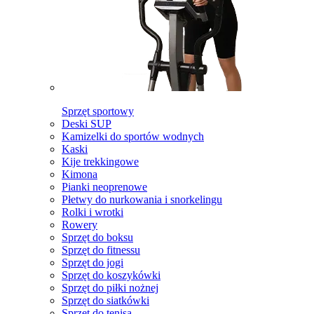
Sprzęt sportowy
Deski SUP
Kamizelki do sportów wodnych
Kaski
Kije trekkingowe
Kimona
Pianki neoprenowe
Płetwy do nurkowania i snorkelingu
Rolki i wrotki
Rowery
Sprzęt do boksu
Sprzęt do fitnessu
Sprzęt do jogi
Sprzęt do koszykówki
Sprzęt do piłki nożnej
Sprzęt do siatkówki
Sprzęt do tenisa