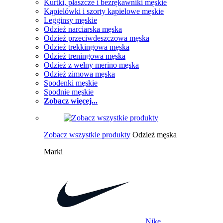
Kurtki, płaszcze i bezrękawniki męskie
Kąpielówki i szorty kąpielowe męskie
Legginsy męskie
Odzież narciarska męska
Odzież przeciwdeszczowa męska
Odzież trekkingowa męska
Odzież treningowa męska
Odzież z wełny merino męska
Odzież zimowa męska
Spodenki męskie
Spodnie męskie
Zobacz więcej...
Zobacz wszystkie produkty
Odzież męska
Marki
Nike