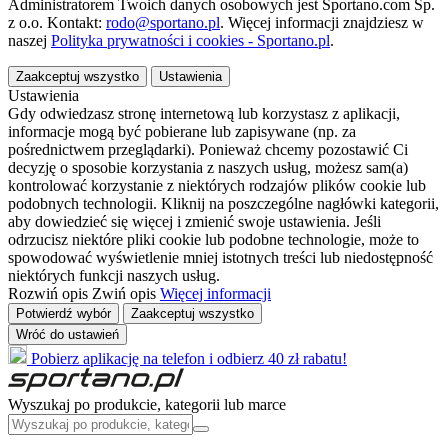
Administratorem Twoich danych osobowych jest Sportano.com Sp.
z o.o. Kontakt:
rodo@sportano.pl
. Więcej informacji znajdziesz w
naszej
Polityka prywatności i cookies - Sportano.pl
.
Zaakceptuj wszystko
Ustawienia
Ustawienia
Gdy odwiedzasz stronę internetową lub korzystasz z aplikacji,
informacje mogą być pobierane lub zapisywane (np. za
pośrednictwem przeglądarki). Ponieważ chcemy pozostawić Ci
decyzję o sposobie korzystania z naszych usług, możesz sam(a)
kontrolować korzystanie z niektórych rodzajów plików cookie lub
podobnych technologii. Kliknij na poszczególne nagłówki kategorii,
aby dowiedzieć się więcej i zmienić swoje ustawienia. Jeśli
odrzucisz niektóre pliki cookie lub podobne technologie, może to
spowodować wyświetlenie mniej istotnych treści lub niedostępność
niektórych funkcji naszych usług.
Rozwiń opis
Zwiń opis
Więcej informacji
Potwierdź wybór
Zaakceptuj wszystko
Wróć do ustawień
Pobierz aplikację na telefon i odbierz 40 zł rabatu!
Wyszukaj po produkcie, kategorii lub marce