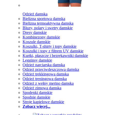
Odzież damska
Bielizna sportowa damska
Bielizna termoaktywna damska
Bluzy, polary i swetry damskie
Dresy damskie
Kombinezony damskie
Koszule damskie
Koszulki, T-shirty i topy damskie
Koszulki i topy z filtrem UV damskie
Kurtki, płaszcze i bezrękawniki damskie
Legginsy damskie
Odzież narciarska damska
Odzież przeciwdeszczowa damska
Odzież trekkingowa damska
Odzież treningowa damska
Odzież z wełny merino damska
Odzież zimowa damska
Spodenki damskie
Spodnie damskie
Stroje kąpielowe damskie
Zobacz więcej...