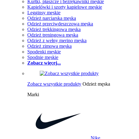
Kurtki, płaszcze i bezrękawniki męskie
Kąpielówki i szorty kąpielowe męskie
Legginsy męskie
Odzież narciarska męska
Odzież przeciwdeszczowa męska
Odzież trekkingowa męska
Odzież treningowa męska
Odzież z wełny merino męska
Odzież zimowa męska
Spodenki męskie
Spodnie męskie
Zobacz więcej...
Zobacz wszystkie produkty
Odzież męska
Marki
Nike