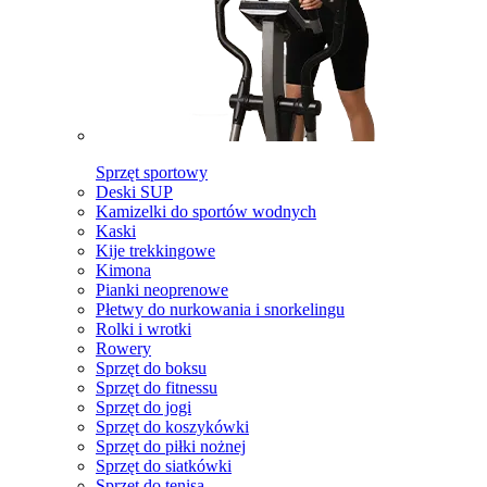
Sprzęt sportowy
Deski SUP
Kamizelki do sportów wodnych
Kaski
Kije trekkingowe
Kimona
Pianki neoprenowe
Płetwy do nurkowania i snorkelingu
Rolki i wrotki
Rowery
Sprzęt do boksu
Sprzęt do fitnessu
Sprzęt do jogi
Sprzęt do koszykówki
Sprzęt do piłki nożnej
Sprzęt do siatkówki
Sprzęt do tenisa