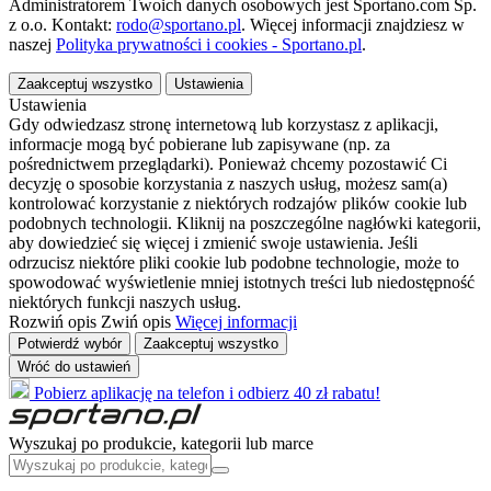
Administratorem Twoich danych osobowych jest Sportano.com Sp.
z o.o. Kontakt:
rodo@sportano.pl
. Więcej informacji znajdziesz w
naszej
Polityka prywatności i cookies - Sportano.pl
.
Zaakceptuj wszystko
Ustawienia
Ustawienia
Gdy odwiedzasz stronę internetową lub korzystasz z aplikacji,
informacje mogą być pobierane lub zapisywane (np. za
pośrednictwem przeglądarki). Ponieważ chcemy pozostawić Ci
decyzję o sposobie korzystania z naszych usług, możesz sam(a)
kontrolować korzystanie z niektórych rodzajów plików cookie lub
podobnych technologii. Kliknij na poszczególne nagłówki kategorii,
aby dowiedzieć się więcej i zmienić swoje ustawienia. Jeśli
odrzucisz niektóre pliki cookie lub podobne technologie, może to
spowodować wyświetlenie mniej istotnych treści lub niedostępność
niektórych funkcji naszych usług.
Rozwiń opis
Zwiń opis
Więcej informacji
Potwierdź wybór
Zaakceptuj wszystko
Wróć do ustawień
Pobierz aplikację na telefon i odbierz 40 zł rabatu!
Wyszukaj po produkcie, kategorii lub marce