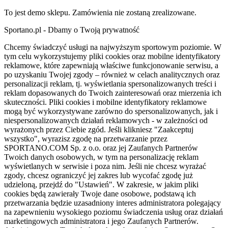
To jest demo sklepu. Zamówienia nie zostaną zrealizowane.
Sportano.pl - Dbamy o Twoją prywatność
Chcemy świadczyć usługi na najwyższym sportowym poziomie. W
tym celu wykorzystujemy pliki cookies oraz mobilne identyfikatory
reklamowe, które zapewniają właściwe funkcjonowanie serwisu, a
po uzyskaniu Twojej zgody – również w celach analitycznych oraz
personalizacji reklam, tj. wyświetlania spersonalizowanych treści i
reklam dopasowanych do Twoich zainteresowań oraz mierzenia ich
skuteczności. Pliki cookies i mobilne identyfikatory reklamowe
mogą być wykorzystywane zarówno do spersonalizowanych, jak i
niespersonalizowanych działań reklamowych - w zależności od
wyrażonych przez Ciebie zgód. Jeśli klikniesz "Zaakceptuj
wszystko", wyrazisz zgodę na przetwarzanie przez
SPORTANO.COM Sp. z o.o. oraz jej Zaufanych Partnerów
Twoich danych osobowych, w tym na personalizację reklam
wyświetlanych w serwisie i poza nim. Jeśli nie chcesz wyrażać
zgody, chcesz ograniczyć jej zakres lub wycofać zgodę już
udzieloną, przejdź do "Ustawień". W zakresie, w jakim pliki
cookies będą zawierały Twoje dane osobowe, podstawą ich
przetwarzania będzie uzasadniony interes administratora polegający
na zapewnieniu wysokiego poziomu świadczenia usług oraz działań
marketingowych administratora i jego Zaufanych Partnerów.