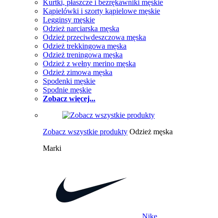
Kurtki, płaszcze i bezrękawniki męskie
Kąpielówki i szorty kąpielowe męskie
Legginsy męskie
Odzież narciarska męska
Odzież przeciwdeszczowa męska
Odzież trekkingowa męska
Odzież treningowa męska
Odzież z wełny merino męska
Odzież zimowa męska
Spodenki męskie
Spodnie męskie
Zobacz więcej...
Zobacz wszystkie produkty
Odzież męska
Marki
Nike