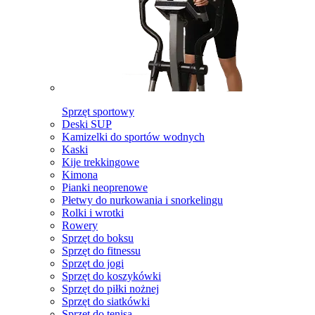
Sprzęt sportowy
Deski SUP
Kamizelki do sportów wodnych
Kaski
Kije trekkingowe
Kimona
Pianki neoprenowe
Płetwy do nurkowania i snorkelingu
Rolki i wrotki
Rowery
Sprzęt do boksu
Sprzęt do fitnessu
Sprzęt do jogi
Sprzęt do koszykówki
Sprzęt do piłki nożnej
Sprzęt do siatkówki
Sprzęt do tenisa