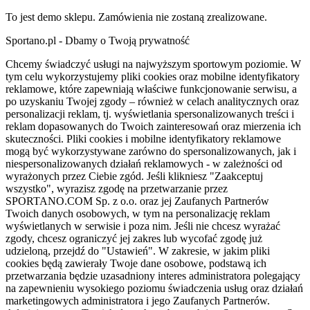
To jest demo sklepu. Zamówienia nie zostaną zrealizowane.
Sportano.pl - Dbamy o Twoją prywatność
Chcemy świadczyć usługi na najwyższym sportowym poziomie. W
tym celu wykorzystujemy pliki cookies oraz mobilne identyfikatory
reklamowe, które zapewniają właściwe funkcjonowanie serwisu, a
po uzyskaniu Twojej zgody – również w celach analitycznych oraz
personalizacji reklam, tj. wyświetlania spersonalizowanych treści i
reklam dopasowanych do Twoich zainteresowań oraz mierzenia ich
skuteczności. Pliki cookies i mobilne identyfikatory reklamowe
mogą być wykorzystywane zarówno do spersonalizowanych, jak i
niespersonalizowanych działań reklamowych - w zależności od
wyrażonych przez Ciebie zgód. Jeśli klikniesz "Zaakceptuj
wszystko", wyrazisz zgodę na przetwarzanie przez
SPORTANO.COM Sp. z o.o. oraz jej Zaufanych Partnerów
Twoich danych osobowych, w tym na personalizację reklam
wyświetlanych w serwisie i poza nim. Jeśli nie chcesz wyrażać
zgody, chcesz ograniczyć jej zakres lub wycofać zgodę już
udzieloną, przejdź do "Ustawień". W zakresie, w jakim pliki
cookies będą zawierały Twoje dane osobowe, podstawą ich
przetwarzania będzie uzasadniony interes administratora polegający
na zapewnieniu wysokiego poziomu świadczenia usług oraz działań
marketingowych administratora i jego Zaufanych Partnerów.