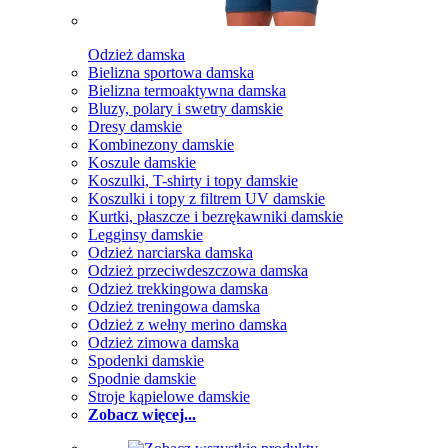
Odzież damska
Bielizna sportowa damska
Bielizna termoaktywna damska
Bluzy, polary i swetry damskie
Dresy damskie
Kombinezony damskie
Koszule damskie
Koszulki, T-shirty i topy damskie
Koszulki i topy z filtrem UV damskie
Kurtki, płaszcze i bezrękawniki damskie
Legginsy damskie
Odzież narciarska damska
Odzież przeciwdeszczowa damska
Odzież trekkingowa damska
Odzież treningowa damska
Odzież z wełny merino damska
Odzież zimowa damska
Spodenki damskie
Spodnie damskie
Stroje kąpielowe damskie
Zobacz więcej...