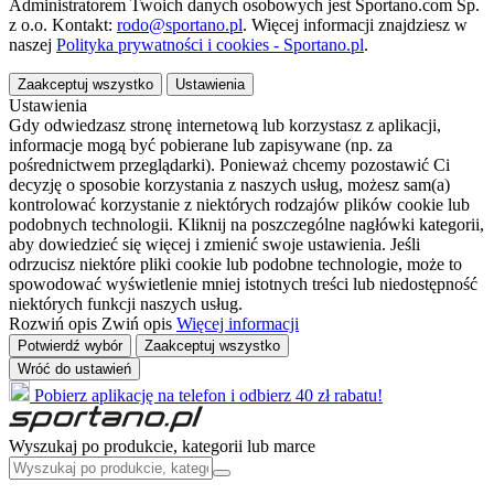
Administratorem Twoich danych osobowych jest Sportano.com Sp.
z o.o. Kontakt:
rodo@sportano.pl
. Więcej informacji znajdziesz w
naszej
Polityka prywatności i cookies - Sportano.pl
.
Zaakceptuj wszystko
Ustawienia
Ustawienia
Gdy odwiedzasz stronę internetową lub korzystasz z aplikacji,
informacje mogą być pobierane lub zapisywane (np. za
pośrednictwem przeglądarki). Ponieważ chcemy pozostawić Ci
decyzję o sposobie korzystania z naszych usług, możesz sam(a)
kontrolować korzystanie z niektórych rodzajów plików cookie lub
podobnych technologii. Kliknij na poszczególne nagłówki kategorii,
aby dowiedzieć się więcej i zmienić swoje ustawienia. Jeśli
odrzucisz niektóre pliki cookie lub podobne technologie, może to
spowodować wyświetlenie mniej istotnych treści lub niedostępność
niektórych funkcji naszych usług.
Rozwiń opis
Zwiń opis
Więcej informacji
Potwierdź wybór
Zaakceptuj wszystko
Wróć do ustawień
Pobierz aplikację na telefon i odbierz 40 zł rabatu!
Wyszukaj po produkcie, kategorii lub marce