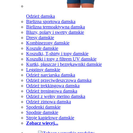
Odzież damska
Bielizna sportowa damska
Bielizna termoaktywna damska
Bluzy, polary i swetry damskie
Dresy damskie
Kombinezony damskie
Koszule damskie
Koszulki, T-shirty i topy damskie
Koszulki i topy z filtrem UV damskie
Kurtki, płaszcze i bezrękawniki damskie
Legginsy damskie
Odzież narciarska damska
Odzież przeciwdeszczowa damska
Odzież trekkingowa damska
Odzież treningowa damska
Odzież z wełny merino damska
Odzież zimowa damska
Spodenki damskie
Spodnie damskie
Stroje kąpielowe damskie
Zobacz więcej...