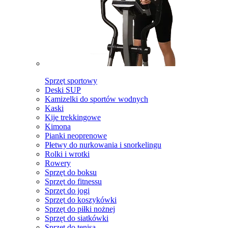
Sprzęt sportowy
Deski SUP
Kamizelki do sportów wodnych
Kaski
Kije trekkingowe
Kimona
Pianki neoprenowe
Płetwy do nurkowania i snorkelingu
Rolki i wrotki
Rowery
Sprzęt do boksu
Sprzęt do fitnessu
Sprzęt do jogi
Sprzęt do koszykówki
Sprzęt do piłki nożnej
Sprzęt do siatkówki
Sprzęt do tenisa