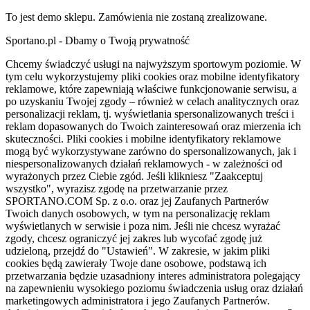
To jest demo sklepu. Zamówienia nie zostaną zrealizowane.
Sportano.pl - Dbamy o Twoją prywatność
Chcemy świadczyć usługi na najwyższym sportowym poziomie. W
tym celu wykorzystujemy pliki cookies oraz mobilne identyfikatory
reklamowe, które zapewniają właściwe funkcjonowanie serwisu, a
po uzyskaniu Twojej zgody – również w celach analitycznych oraz
personalizacji reklam, tj. wyświetlania spersonalizowanych treści i
reklam dopasowanych do Twoich zainteresowań oraz mierzenia ich
skuteczności. Pliki cookies i mobilne identyfikatory reklamowe
mogą być wykorzystywane zarówno do spersonalizowanych, jak i
niespersonalizowanych działań reklamowych - w zależności od
wyrażonych przez Ciebie zgód. Jeśli klikniesz "Zaakceptuj
wszystko", wyrazisz zgodę na przetwarzanie przez
SPORTANO.COM Sp. z o.o. oraz jej Zaufanych Partnerów
Twoich danych osobowych, w tym na personalizację reklam
wyświetlanych w serwisie i poza nim. Jeśli nie chcesz wyrażać
zgody, chcesz ograniczyć jej zakres lub wycofać zgodę już
udzieloną, przejdź do "Ustawień". W zakresie, w jakim pliki
cookies będą zawierały Twoje dane osobowe, podstawą ich
przetwarzania będzie uzasadniony interes administratora polegający
na zapewnieniu wysokiego poziomu świadczenia usług oraz działań
marketingowych administratora i jego Zaufanych Partnerów.