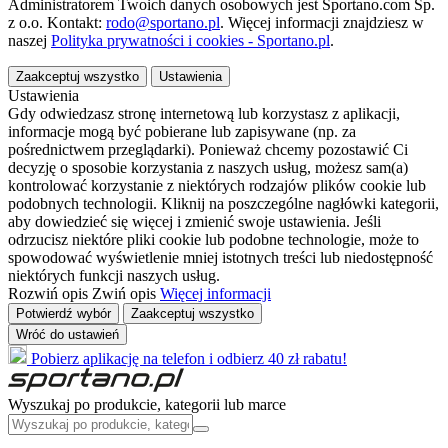
Administratorem Twoich danych osobowych jest Sportano.com Sp.
z o.o. Kontakt:
rodo@sportano.pl
. Więcej informacji znajdziesz w
naszej
Polityka prywatności i cookies - Sportano.pl
.
Zaakceptuj wszystko
Ustawienia
Ustawienia
Gdy odwiedzasz stronę internetową lub korzystasz z aplikacji,
informacje mogą być pobierane lub zapisywane (np. za
pośrednictwem przeglądarki). Ponieważ chcemy pozostawić Ci
decyzję o sposobie korzystania z naszych usług, możesz sam(a)
kontrolować korzystanie z niektórych rodzajów plików cookie lub
podobnych technologii. Kliknij na poszczególne nagłówki kategorii,
aby dowiedzieć się więcej i zmienić swoje ustawienia. Jeśli
odrzucisz niektóre pliki cookie lub podobne technologie, może to
spowodować wyświetlenie mniej istotnych treści lub niedostępność
niektórych funkcji naszych usług.
Rozwiń opis
Zwiń opis
Więcej informacji
Potwierdź wybór
Zaakceptuj wszystko
Wróć do ustawień
Pobierz aplikację na telefon i odbierz 40 zł rabatu!
Wyszukaj po produkcie, kategorii lub marce