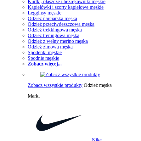
Kurtki, płaszcze i bezrękawniki męskie
Kąpielówki i szorty kąpielowe męskie
Legginsy męskie
Odzież narciarska męska
Odzież przeciwdeszczowa męska
Odzież trekkingowa męska
Odzież treningowa męska
Odzież z wełny merino męska
Odzież zimowa męska
Spodenki męskie
Spodnie męskie
Zobacz więcej...
Zobacz wszystkie produkty
Odzież męska
Marki
Nike