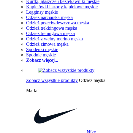
Kurtki, płaszcze i bezrękawniki męskie
Kąpielówki i szorty kąpielowe męskie
Legginsy męskie
Odzież narciarska męska
Odzież przeciwdeszczowa męska
Odzież trekkingowa męska
Odzież treningowa męska
Odzież z wełny merino męska
Odzież zimowa męska
Spodenki męskie
Spodnie męskie
Zobacz więcej...
Zobacz wszystkie produkty
Odzież męska
Marki
Nike