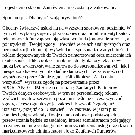
To jest demo sklepu. Zamówienia nie zostaną zrealizowane.
Sportano.pl - Dbamy o Twoją prywatność
Chcemy świadczyć usługi na najwyższym sportowym poziomie. W
tym celu wykorzystujemy pliki cookies oraz mobilne identyfikatory
reklamowe, które zapewniają właściwe funkcjonowanie serwisu, a
po uzyskaniu Twojej zgody – również w celach analitycznych oraz
personalizacji reklam, tj. wyświetlania spersonalizowanych treści i
reklam dopasowanych do Twoich zainteresowań oraz mierzenia ich
skuteczności. Pliki cookies i mobilne identyfikatory reklamowe
mogą być wykorzystywane zarówno do spersonalizowanych, jak i
niespersonalizowanych działań reklamowych - w zależności od
wyrażonych przez Ciebie zgód. Jeśli klikniesz "Zaakceptuj
wszystko", wyrazisz zgodę na przetwarzanie przez
SPORTANO.COM Sp. z o.o. oraz jej Zaufanych Partnerów
Twoich danych osobowych, w tym na personalizację reklam
wyświetlanych w serwisie i poza nim. Jeśli nie chcesz wyrażać
zgody, chcesz ograniczyć jej zakres lub wycofać zgodę już
udzieloną, przejdź do "Ustawień". W zakresie, w jakim pliki
cookies będą zawierały Twoje dane osobowe, podstawą ich
przetwarzania będzie uzasadniony interes administratora polegający
na zapewnieniu wysokiego poziomu świadczenia usług oraz działań
marketingowych administratora i jego Zaufanych Partnerów.