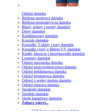
Odzież damska
Bielizna sportowa damska
Bielizna termoaktywna damska
Bluzy, polary i swetry damskie
Dresy damskie
Kombinezony damskie
Koszule damskie
Koszulki, T-shirty i topy damskie
Koszulki i topy z filtrem UV damskie
Kurtki, płaszcze i bezrękawniki damskie
Legginsy damskie
Odzież narciarska damska
Odzież przeciwdeszczowa damska
Odzież trekkingowa damska
Odzież treningowa damska
Odzież z wełny merino damska
Odzież zimowa damska
Spodenki damskie
Spodnie damskie
Stroje kąpielowe damskie
Zobacz więcej...