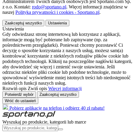
Administratorem Twoich danych osobowych jest Sportano.com Sp.
z o.o. Kontakt:
rodo@sportano.pl
. Więcej informacji znajdziesz w
naszej
Polityka prywatności i cookies - Sportano.pl
.
Zaakceptuj wszystko
Ustawienia
Ustawienia
Gdy odwiedzasz stronę internetową lub korzystasz z aplikacji,
informacje mogą być pobierane lub zapisywane (np. za
pośrednictwem przeglądarki). Ponieważ chcemy pozostawić Ci
decyzję o sposobie korzystania z naszych usług, możesz sam(a)
kontrolować korzystanie z niektórych rodzajów plików cookie lub
podobnych technologii. Kliknij na poszczególne nagłówki kategorii,
aby dowiedzieć się więcej i zmienić swoje ustawienia. Jeśli
odrzucisz niektóre pliki cookie lub podobne technologie, może to
spowodować wyświetlenie mniej istotnych treści lub niedostępność
niektórych funkcji naszych usług.
Rozwiń opis
Zwiń opis
Więcej informacji
Potwierdź wybór
Zaakceptuj wszystko
Wróć do ustawień
Pobierz aplikację na telefon i odbierz 40 zł rabatu!
Wyszukaj po produkcie, kategorii lub marce