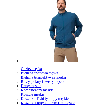
Odzież męska
Bielizna sportowa męska
Bielizna termoaktywna męska
Bluzy, polary i swetry męskie
Dresy męskie
Kombinezony męskie
Koszule męskie
Koszulki, T-shirty i topy męskie
Koszulki i topy z filtrem UV męskie