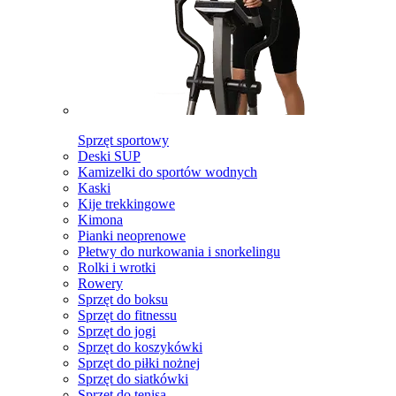
Sprzęt sportowy
Deski SUP
Kamizelki do sportów wodnych
Kaski
Kije trekkingowe
Kimona
Pianki neoprenowe
Płetwy do nurkowania i snorkelingu
Rolki i wrotki
Rowery
Sprzęt do boksu
Sprzęt do fitnessu
Sprzęt do jogi
Sprzęt do koszykówki
Sprzęt do piłki nożnej
Sprzęt do siatkówki
Sprzęt do tenisa