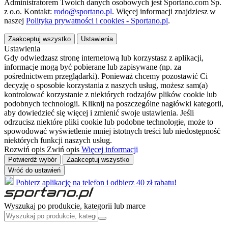
Administratorem Twoich danych osobowych jest Sportano.com Sp.
z o.o. Kontakt:
rodo@sportano.pl
. Więcej informacji znajdziesz w
naszej
Polityka prywatności i cookies - Sportano.pl
.
Zaakceptuj wszystko
Ustawienia
Ustawienia
Gdy odwiedzasz stronę internetową lub korzystasz z aplikacji,
informacje mogą być pobierane lub zapisywane (np. za
pośrednictwem przeglądarki). Ponieważ chcemy pozostawić Ci
decyzję o sposobie korzystania z naszych usług, możesz sam(a)
kontrolować korzystanie z niektórych rodzajów plików cookie lub
podobnych technologii. Kliknij na poszczególne nagłówki kategorii,
aby dowiedzieć się więcej i zmienić swoje ustawienia. Jeśli
odrzucisz niektóre pliki cookie lub podobne technologie, może to
spowodować wyświetlenie mniej istotnych treści lub niedostępność
niektórych funkcji naszych usług.
Rozwiń opis
Zwiń opis
Więcej informacji
Potwierdź wybór
Zaakceptuj wszystko
Wróć do ustawień
Pobierz aplikację na telefon i odbierz 40 zł rabatu!
Wyszukaj po produkcie, kategorii lub marce