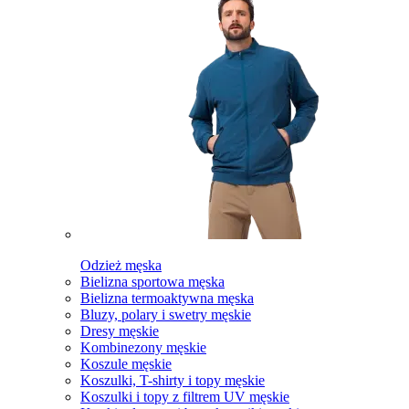
Odzież męska
Bielizna sportowa męska
Bielizna termoaktywna męska
Bluzy, polary i swetry męskie
Dresy męskie
Kombinezony męskie
Koszule męskie
Koszulki, T-shirty i topy męskie
Koszulki i topy z filtrem UV męskie