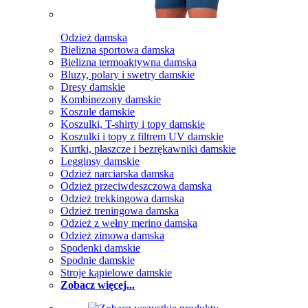
Odzież damska
Bielizna sportowa damska
Bielizna termoaktywna damska
Bluzy, polary i swetry damskie
Dresy damskie
Kombinezony damskie
Koszule damskie
Koszulki, T-shirty i topy damskie
Koszulki i topy z filtrem UV damskie
Kurtki, płaszcze i bezrękawniki damskie
Legginsy damskie
Odzież narciarska damska
Odzież przeciwdeszczowa damska
Odzież trekkingowa damska
Odzież treningowa damska
Odzież z wełny merino damska
Odzież zimowa damska
Spodenki damskie
Spodnie damskie
Stroje kąpielowe damskie
Zobacz więcej...