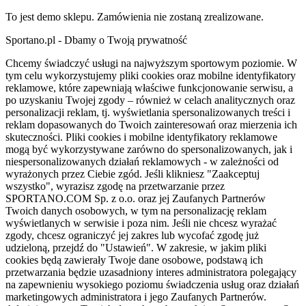
To jest demo sklepu. Zamówienia nie zostaną zrealizowane.
Sportano.pl - Dbamy o Twoją prywatność
Chcemy świadczyć usługi na najwyższym sportowym poziomie. W
tym celu wykorzystujemy pliki cookies oraz mobilne identyfikatory
reklamowe, które zapewniają właściwe funkcjonowanie serwisu, a
po uzyskaniu Twojej zgody – również w celach analitycznych oraz
personalizacji reklam, tj. wyświetlania spersonalizowanych treści i
reklam dopasowanych do Twoich zainteresowań oraz mierzenia ich
skuteczności. Pliki cookies i mobilne identyfikatory reklamowe
mogą być wykorzystywane zarówno do spersonalizowanych, jak i
niespersonalizowanych działań reklamowych - w zależności od
wyrażonych przez Ciebie zgód. Jeśli klikniesz "Zaakceptuj
wszystko", wyrazisz zgodę na przetwarzanie przez
SPORTANO.COM Sp. z o.o. oraz jej Zaufanych Partnerów
Twoich danych osobowych, w tym na personalizację reklam
wyświetlanych w serwisie i poza nim. Jeśli nie chcesz wyrażać
zgody, chcesz ograniczyć jej zakres lub wycofać zgodę już
udzieloną, przejdź do "Ustawień". W zakresie, w jakim pliki
cookies będą zawierały Twoje dane osobowe, podstawą ich
przetwarzania będzie uzasadniony interes administratora polegający
na zapewnieniu wysokiego poziomu świadczenia usług oraz działań
marketingowych administratora i jego Zaufanych Partnerów.