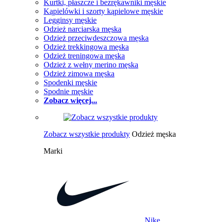
Kurtki, płaszcze i bezrękawniki męskie
Kąpielówki i szorty kąpielowe męskie
Legginsy męskie
Odzież narciarska męska
Odzież przeciwdeszczowa męska
Odzież trekkingowa męska
Odzież treningowa męska
Odzież z wełny merino męska
Odzież zimowa męska
Spodenki męskie
Spodnie męskie
Zobacz więcej...
Zobacz wszystkie produkty
Odzież męska
Marki
Nike