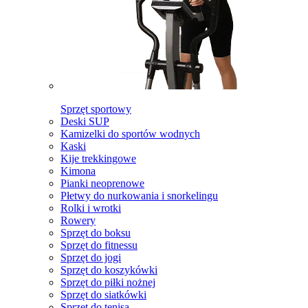
Sprzęt sportowy
Deski SUP
Kamizelki do sportów wodnych
Kaski
Kije trekkingowe
Kimona
Pianki neoprenowe
Płetwy do nurkowania i snorkelingu
Rolki i wrotki
Rowery
Sprzęt do boksu
Sprzęt do fitnessu
Sprzęt do jogi
Sprzęt do koszykówki
Sprzęt do piłki nożnej
Sprzęt do siatkówki
Sprzęt do tenisa