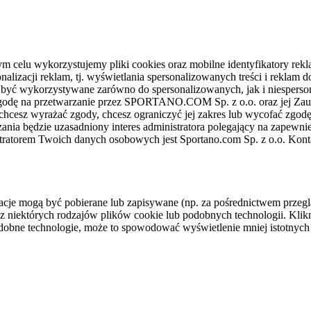
celu wykorzystujemy pliki cookies oraz mobilne identyfikatory rekl
nalizacji reklam, tj. wyświetlania spersonalizowanych treści i reklam
gą być wykorzystywane zarówno do spersonalizowanych, jak i niesper
sz zgodę na przetwarzanie przez SPORTANO.COM Sp. z o.o. oraz jej 
 chcesz wyrażać zgody, chcesz ograniczyć jej zakres lub wycofać zgodę
ania będzie uzasadniony interes administratora polegający na zapewni
stratorem Twoich danych osobowych jest Sportano.com Sp. z o.o. Kont
rmacje mogą być pobierane lub zapisywane (np. za pośrednictwem przeg
z niektórych rodzajów plików cookie lub podobnych technologii. Klikni
podobne technologie, może to spowodować wyświetlenie mniej istotnych 