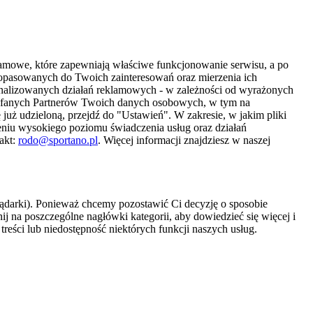
amowe, które zapewniają właściwe funkcjonowanie serwisu, a po
 dopasowanych do Twoich zainteresowań oraz mierzenia ich
sonalizowanych działań reklamowych - w zależności od wyrażonych
Zaufanych Partnerów Twoich danych osobowych, w tym na
 już udzieloną, przejdź do "Ustawień". W zakresie, w jakim pliki
eniu wysokiego poziomu świadczenia usług oraz działań
akt:
rodo@sportano.pl
. Więcej informacji znajdziesz w naszej
lądarki). Ponieważ chcemy pozostawić Ci decyzję o sposobie
j na poszczególne nagłówki kategorii, aby dowiedzieć się więcej i
treści lub niedostępność niektórych funkcji naszych usług.