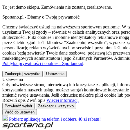
To jest demo sklepu. Zamówienia nie zostaną zrealizowane.
Sportano.pl - Dbamy o Twoją prywatność
Chcemy świadczyć usługi na najwyższym sportowym poziomie. W tym 
uzyskaniu Twojej zgody – również w celach analitycznych oraz perso
skuteczności. Pliki cookies i mobilne identyfikatory reklamowe mo
przez Ciebie zgód. Jeśli klikniesz "Zaakceptuj wszystko", wyrazi
personalizację reklam wyświetlanych w serwisie i poza nim. Jeśli nie
cookies będą zawierały Twoje dane osobowe, podstawą ich przetwarz
marketingowych administratora i jego Zaufanych Partnerów. Admini
Polityka prywatności i cookies - Sportano.pl
.
Zaakceptuj wszystko
Ustawienia
Ustawienia
Gdy odwiedzasz stronę internetową lub korzystasz z aplikacji, info
korzystania z naszych usług, możesz sam(a) kontrolować korzystanie 
zmienić swoje ustawienia. Jeśli odrzucisz niektóre pliki cookie lub 
Rozwiń opis
Zwiń opis
Więcej informacji
Potwierdź wybór
Zaakceptuj wszystko
Wróć do ustawień
Pobierz aplikację na telefon i odbierz 40 zł rabatu!