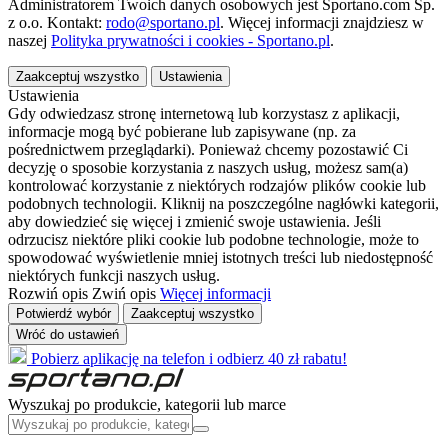
Administratorem Twoich danych osobowych jest Sportano.com Sp.
z o.o. Kontakt:
rodo@sportano.pl
. Więcej informacji znajdziesz w
naszej
Polityka prywatności i cookies - Sportano.pl
.
Zaakceptuj wszystko
Ustawienia
Ustawienia
Gdy odwiedzasz stronę internetową lub korzystasz z aplikacji,
informacje mogą być pobierane lub zapisywane (np. za
pośrednictwem przeglądarki). Ponieważ chcemy pozostawić Ci
decyzję o sposobie korzystania z naszych usług, możesz sam(a)
kontrolować korzystanie z niektórych rodzajów plików cookie lub
podobnych technologii. Kliknij na poszczególne nagłówki kategorii,
aby dowiedzieć się więcej i zmienić swoje ustawienia. Jeśli
odrzucisz niektóre pliki cookie lub podobne technologie, może to
spowodować wyświetlenie mniej istotnych treści lub niedostępność
niektórych funkcji naszych usług.
Rozwiń opis
Zwiń opis
Więcej informacji
Potwierdź wybór
Zaakceptuj wszystko
Wróć do ustawień
Pobierz aplikację na telefon i odbierz 40 zł rabatu!
Wyszukaj po produkcie, kategorii lub marce