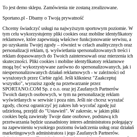
To jest demo sklepu. Zamówienia nie zostaną zrealizowane.
Sportano.pl - Dbamy o Twoją prywatność
Chcemy świadczyć usługi na najwyższym sportowym poziomie. W
tym celu wykorzystujemy pliki cookies oraz mobilne identyfikatory
reklamowe, które zapewniają właściwe funkcjonowanie serwisu, a
po uzyskaniu Twojej zgody – również w celach analitycznych oraz
personalizacji reklam, tj. wyświetlania spersonalizowanych treści i
reklam dopasowanych do Twoich zainteresowań oraz mierzenia ich
skuteczności. Pliki cookies i mobilne identyfikatory reklamowe
mogą być wykorzystywane zarówno do spersonalizowanych, jak i
niespersonalizowanych działań reklamowych - w zależności od
wyrażonych przez Ciebie zgód. Jeśli klikniesz "Zaakceptuj
wszystko", wyrazisz zgodę na przetwarzanie przez
SPORTANO.COM Sp. z o.o. oraz jej Zaufanych Partnerów
Twoich danych osobowych, w tym na personalizację reklam
wyświetlanych w serwisie i poza nim. Jeśli nie chcesz wyrażać
zgody, chcesz ograniczyć jej zakres lub wycofać zgodę już
udzieloną, przejdź do "Ustawień". W zakresie, w jakim pliki
cookies będą zawierały Twoje dane osobowe, podstawą ich
przetwarzania będzie uzasadniony interes administratora polegający
na zapewnieniu wysokiego poziomu świadczenia usług oraz działań
marketingowych administratora i jego Zaufanych Partnerów.