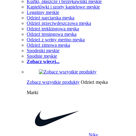
Kurtki, płaszcze i bezrękawniki męskie
Kąpielówki i szorty kąpielowe męskie
Legginsy męskie
Odzież narciarska męska
Odzież przeciwdeszczowa męska
Odzież trekkingowa męska
Odzież treningowa męska
Odzież z wełny merino męska
Odzież zimowa męska
Spodenki męskie
Spodnie męskie
Zobacz więcej...
Zobacz wszystkie produkty
Odzież męska
Marki
Nike