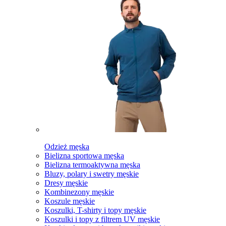
Odzież męska
Bielizna sportowa męska
Bielizna termoaktywna męska
Bluzy, polary i swetry męskie
Dresy męskie
Kombinezony męskie
Koszule męskie
Koszulki, T-shirty i topy męskie
Koszulki i topy z filtrem UV męskie