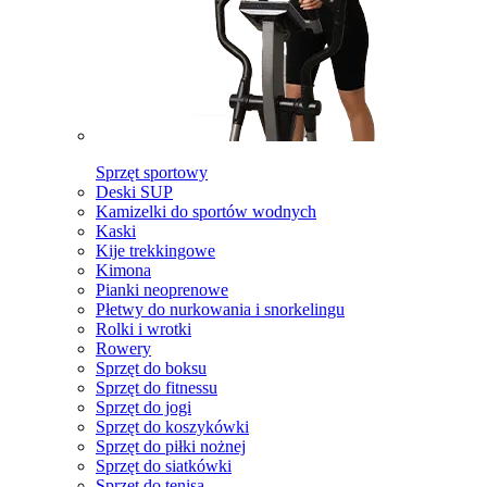
Sprzęt sportowy
Deski SUP
Kamizelki do sportów wodnych
Kaski
Kije trekkingowe
Kimona
Pianki neoprenowe
Płetwy do nurkowania i snorkelingu
Rolki i wrotki
Rowery
Sprzęt do boksu
Sprzęt do fitnessu
Sprzęt do jogi
Sprzęt do koszykówki
Sprzęt do piłki nożnej
Sprzęt do siatkówki
Sprzęt do tenisa