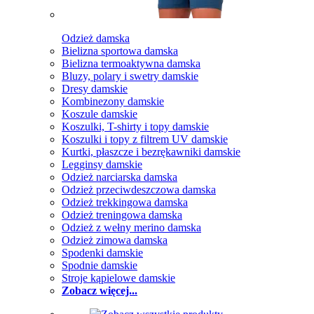
Odzież damska
Bielizna sportowa damska
Bielizna termoaktywna damska
Bluzy, polary i swetry damskie
Dresy damskie
Kombinezony damskie
Koszule damskie
Koszulki, T-shirty i topy damskie
Koszulki i topy z filtrem UV damskie
Kurtki, płaszcze i bezrękawniki damskie
Legginsy damskie
Odzież narciarska damska
Odzież przeciwdeszczowa damska
Odzież trekkingowa damska
Odzież treningowa damska
Odzież z wełny merino damska
Odzież zimowa damska
Spodenki damskie
Spodnie damskie
Stroje kąpielowe damskie
Zobacz więcej...